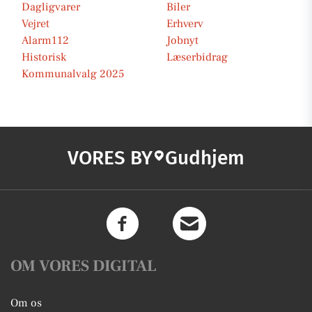
Dagligvarer
Biler
Vejret
Erhverv
Alarm112
Jobnyt
Historisk
Læserbidrag
Kommunalvalg 2025
VORES BY
Gudhjem
OM VORES DIGITAL
Om os