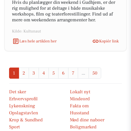
Hvis du planlægger din weekend i Gudhjem, er der
rig mulighed for at deltage i både musikalske
workshops, film og teaterforestillinger. Find ud af
mere om weekendens arrangementer her.
Kilde: Kultunaut
Læs hele artiklen her
Kopiér link
1
2
3
4
5
6
7
...
50
Det sker
Lokalt nyt
Erhvervsprofil
Mindeord
Lykønskning
Fakta om
Opslagstavlen
Husstand
Krop & Sundhed
Mød dine naboer
Sport
Boligmarked