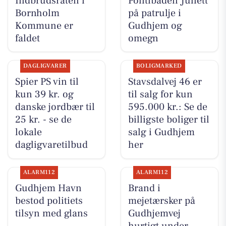
Indbrudsraten i
Politibåden Juliett
Bornholm
på patrulje i
Kommune er
Gudhjem og
faldet
omegn
DAGLIGVARER
BOLIGMARKED
Spier PS vin til
Stavsdalvej 46 er
kun 39 kr. og
til salg for kun
danske jordbær til
595.000 kr.: Se de
25 kr. - se de
billigste boliger til
lokale
salg i Gudhjem
dagligvaretilbud
her
ALARM112
ALARM112
Gudhjem Havn
Brand i
bestod politiets
mejetærsker på
tilsyn med glans
Gudhjemvej