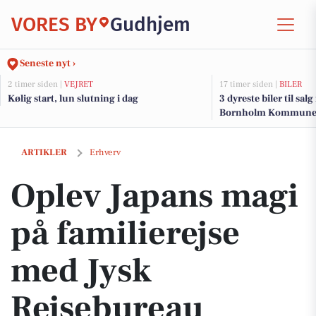
VORES BY
Gudhjem
Seneste nyt ›
2 timer siden |
VEJRET
17 timer siden |
BILER
Kølig start, lun slutning i dag
3 dyreste biler til sal
Bornholm Kommun
Oplev Japans magi på familierejse med Jysk Rejsebureau
ARTIKLER
Erhverv
Oplev Japans magi
på familierejse
med Jysk
Rejsebureau