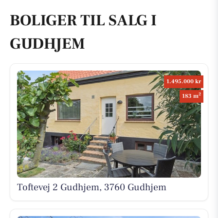
BOLIGER TIL SALG I
GUDHJEM
1.495.000 kr
2
183 m
Toftevej 2 Gudhjem, 3760 Gudhjem