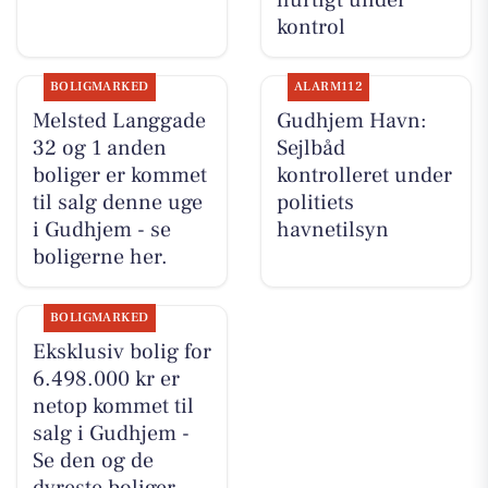
hurtigt under
kontrol
BOLIGMARKED
ALARM112
Melsted Langgade
Gudhjem Havn:
32 og 1 anden
Sejlbåd
boliger er kommet
kontrolleret under
til salg denne uge
politiets
i Gudhjem - se
havnetilsyn
boligerne her.
BOLIGMARKED
Eksklusiv bolig for
6.498.000 kr er
netop kommet til
salg i Gudhjem -
Se den og de
dyreste boliger