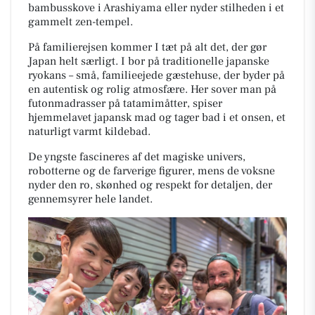
bambusskove i Arashiyama eller nyder stilheden i et
gammelt zen-tempel.
På familierejsen kommer I tæt på alt det, der gør
Japan helt særligt. I bor på traditionelle japanske
ryokans – små, familieejede gæstehuse, der byder på
en autentisk og rolig atmosfære. Her sover man på
futonmadrasser på tatamimåtter, spiser
hjemmelavet japansk mad og tager bad i et onsen, et
naturligt varmt kildebad.
De yngste fascineres af det magiske univers,
robotterne og de farverige figurer, mens de voksne
nyder den ro, skønhed og respekt for detaljen, der
gennemsyrer hele landet.