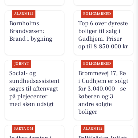
ALARM112
BOLIGMARKED
Bornholms
Top 6 over dyreste
Brandvæsen:
boliger til salg i
Brand i bygning
Gudhjem. Priser
op til 8.850.000 kr
JOBNYT
BOLIGMARKED
Social- og
Brommevej 17, Rø
sundhedsassistent
i Gudhjem er solgt
søges til aftenvagt
for 3.040.000 - se
på plejecenter
køberen og 3
med skøn udsigt
andre solgte
boliger
FAKTA OM
ALARM112