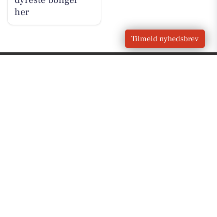
her
Tilmeld nyhedsbrev
VORES BY
Gudhjem
OM VORES DIGITAL
Om os
For annoncører
Vilkår og Privatlivspolitik