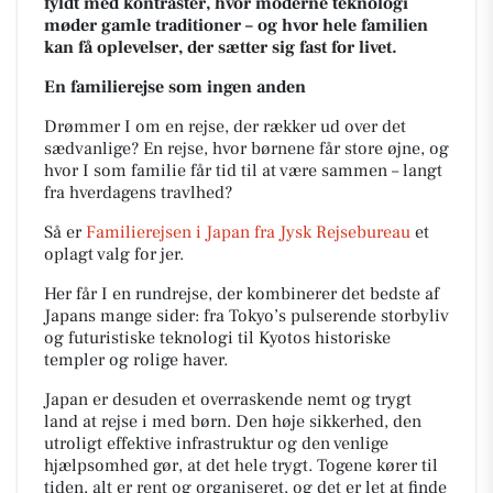
fyldt med kontraster, hvor moderne teknologi
møder gamle traditioner – og hvor hele familien
kan få oplevelser, der sætter sig fast for livet.
En familierejse som ingen anden
Drømmer I om en rejse, der rækker ud over det
sædvanlige? En rejse, hvor børnene får store øjne, og
hvor I som familie får tid til at være sammen – langt
fra hverdagens travlhed?
Så er
Familierejsen i Japan
fra Jysk Rejsebureau
et
oplagt valg for jer.
Her får I en rundrejse, der kombinerer det bedste af
Japans mange sider: fra Tokyo’s pulserende storbyliv
og futuristiske teknologi til Kyotos historiske
templer og rolige haver.
Japan er desuden et overraskende nemt og trygt
land at rejse i med børn. Den høje sikkerhed, den
utroligt effektive infrastruktur og den venlige
hjælpsomhed gør, at det hele trygt. Togene kører til
tiden, alt er rent og organiseret, og det er let at finde