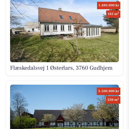
1.480.000 kr
2
182 m
Flæskedalsvej 1 Østerlars, 3760 Gudhjem
3.500.000 kr
2
230 m