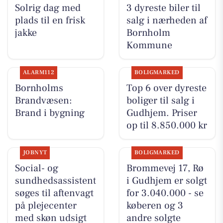
Solrig dag med
3 dyreste biler til
plads til en frisk
salg i nærheden af
jakke
Bornholm
Kommune
ALARM112
BOLIGMARKED
Bornholms
Top 6 over dyreste
Brandvæsen:
boliger til salg i
Brand i bygning
Gudhjem. Priser
op til 8.850.000 kr
JOBNYT
BOLIGMARKED
Social- og
Brommevej 17, Rø
sundhedsassistent
i Gudhjem er solgt
søges til aftenvagt
for 3.040.000 - se
på plejecenter
køberen og 3
med skøn udsigt
andre solgte