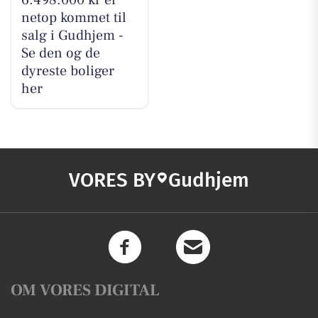
6.498.000 kr er
netop kommet til
salg i Gudhjem -
Se den og de
dyreste boliger
her
VORES BY
Gudhjem
OM VORES DIGITAL