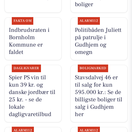
boliger
FAKTA OM
ALARM112
Indbrudsraten i
Politibåden Juliett
Bornholm
på patrulje i
Kommune er
Gudhjem og
faldet
omegn
DAGLIGVARER
BOLIGMARKED
Spier PS vin til
Stavsdalvej 46 er
kun 39 kr. og
til salg for kun
danske jordbær til
595.000 kr.: Se de
25 kr. - se de
billigste boliger til
lokale
salg i Gudhjem
dagligvaretilbud
her
ALARM112
ALARM112