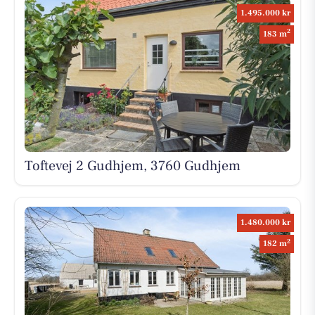
1.495.000 kr
2
183 m
Toftevej 2 Gudhjem, 3760 Gudhjem
1.480.000 kr
2
182 m