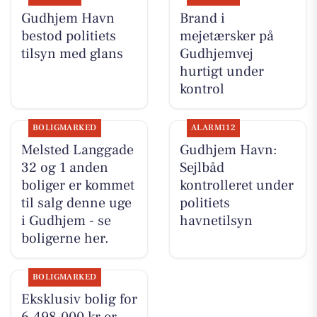
Gudhjem Havn
Brand i
bestod politiets
mejetærsker på
tilsyn med glans
Gudhjemvej
hurtigt under
kontrol
BOLIGMARKED
ALARM112
Melsted Langgade
Gudhjem Havn:
32 og 1 anden
Sejlbåd
boliger er kommet
kontrolleret under
til salg denne uge
politiets
i Gudhjem - se
havnetilsyn
boligerne her.
BOLIGMARKED
Eksklusiv bolig for