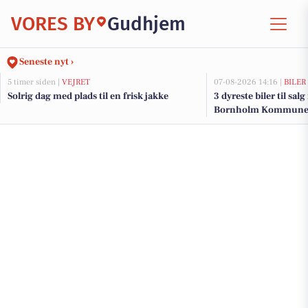
VORES BY
Gudhjem
Seneste nyt ›
5 timer siden |
VEJRET
07-08-2026 14:16 |
BILER
Solrig dag med plads til en frisk jakke
3 dyreste biler til sal
Bornholm Kommun