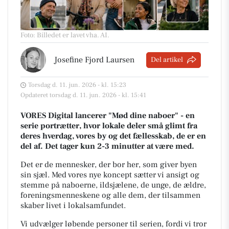
Foto: Billedet er lavet vha. AI
.
Josefine Fjord Laursen
Del artikel
Torsdag d. 11. jun. 2026 - kl. 15:23
Opdateret torsdag d. 11. jun. 2026 - kl. 15:41
VORES Digital lancerer "Mød dine naboer" - en
serie portrætter, hvor lokale deler små glimt fra
deres hverdag, vores by og det fællesskab, de er en
del af. Det tager kun 2-3 minutter at være med.
Det er de mennesker, der bor her, som giver byen
sin sjæl.
Med vores nye koncept sætter vi ansigt og
stemme på naboerne, ildsjælene, de unge, de ældre,
foreningsmenneskene og alle dem, der tilsammen
skaber livet i lokalsamfundet.
Vi udvælger løbende personer til serien, fordi vi tror