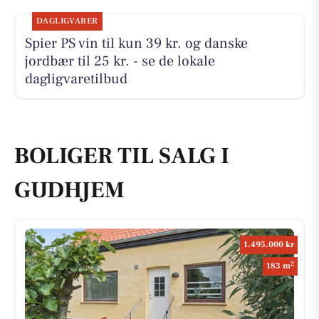
DAGLIGVARER
Spier PS vin til kun 39 kr. og danske
jordbær til 25 kr. - se de lokale
dagligvaretilbud
BOLIGER TIL SALG I
GUDHJEM
1.495.000 kr
2
183 m