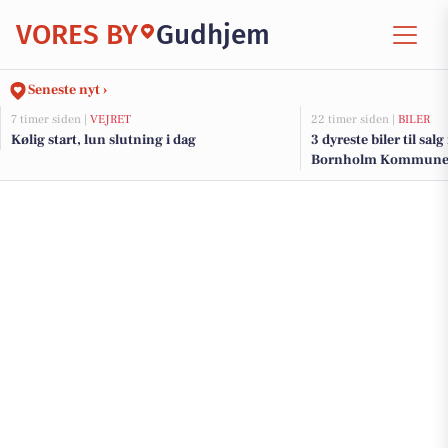
VORES BY
Gudhjem
Seneste nyt ›
7 timer siden |
VEJRET
22 timer siden |
BILER
Kølig start, lun slutning i dag
3 dyreste biler til sal
Bornholm Kommun