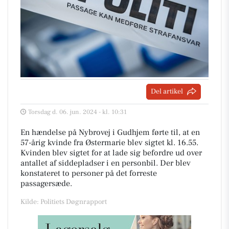
Del artikel
Torsdag d. 06. jun. 2024 - kl. 10:31
En hændelse på Nybrovej i Gudhjem førte til, at en
57-årig kvinde fra Østermarie blev sigtet kl. 16.55.
Kvinden blev sigtet for at lade sig befordre ud over
antallet af siddepladser i en personbil. Der blev
konstateret to personer på det forreste
passagersæde.
Kilde: Politiets Døgnrapport