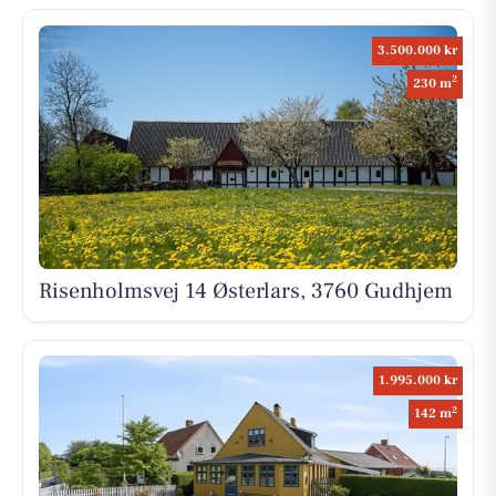
3.500.000 kr
2
230 m
Risenholmsvej 14 Østerlars, 3760 Gudhjem
1.995.000 kr
2
142 m