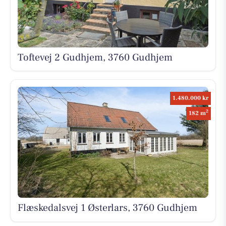
Toftevej 2 Gudhjem, 3760 Gudhjem
1.480.000 kr
2
182 m
Flæskedalsvej 1 Østerlars, 3760 Gudhjem