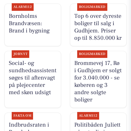
ALARM112
BOLIGMARKED
Bornholms
Top 6 over dyreste
Brandvæsen:
boliger til salg i
Brand i bygning
Gudhjem. Priser
op til 8.850.000 kr
JOBNYT
BOLIGMARKED
Social- og
Brommevej 17, Rø
sundhedsassistent
i Gudhjem er solgt
søges til aftenvagt
for 3.040.000 - se
på plejecenter
køberen og 3
med skøn udsigt
andre solgte
boliger
FAKTA OM
ALARM112
Indbrudsraten i
Politibåden Juliett