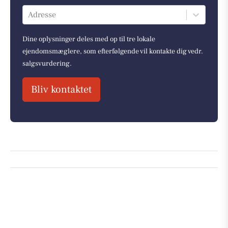
Adresse
Dine oplysninger deles med op til tre lokale
ejendomsmæglere, som efterfølgende vil kontakte dig vedr.
salgsvurdering.
Bliv kontaktet