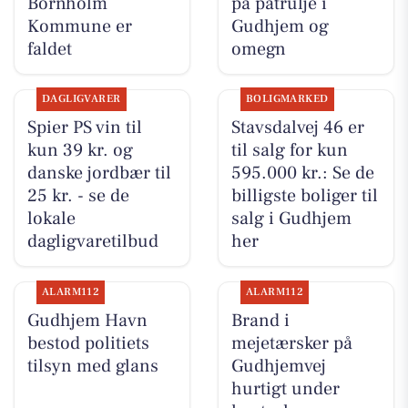
Bornholm
på patrulje i
Kommune er
Gudhjem og
faldet
omegn
DAGLIGVARER
BOLIGMARKED
Spier PS vin til
Stavsdalvej 46 er
kun 39 kr. og
til salg for kun
danske jordbær til
595.000 kr.: Se de
25 kr. - se de
billigste boliger til
lokale
salg i Gudhjem
dagligvaretilbud
her
ALARM112
ALARM112
Gudhjem Havn
Brand i
bestod politiets
mejetærsker på
tilsyn med glans
Gudhjemvej
hurtigt under