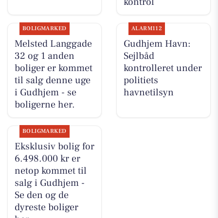
kontrol
BOLIGMARKED
ALARM112
Melsted Langgade
Gudhjem Havn:
32 og 1 anden
Sejlbåd
boliger er kommet
kontrolleret under
til salg denne uge
politiets
i Gudhjem - se
havnetilsyn
boligerne her.
BOLIGMARKED
Eksklusiv bolig for
6.498.000 kr er
netop kommet til
salg i Gudhjem -
Se den og de
dyreste boliger