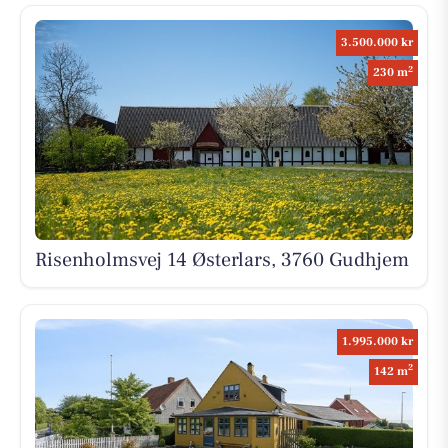
3.500.000 kr
2
230 m
Risenholmsvej 14 Østerlars, 3760 Gudhjem
1.995.000 kr
2
142 m