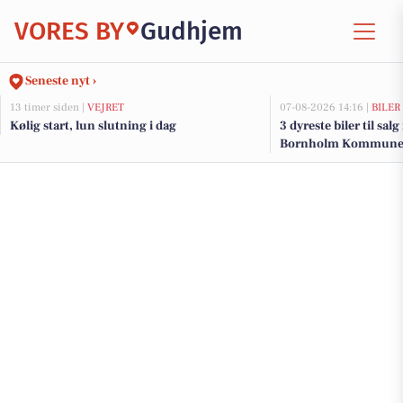
VORES BY
Gudhjem
Seneste nyt ›
13 timer siden |
VEJRET
07-08-2026 14:16 |
BILER
Kølig start, lun slutning i dag
3 dyreste biler til sal
Bornholm Kommun