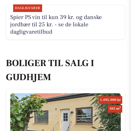
DAGLIGVARER
Spier PS vin til kun 39 kr. og danske
jordbær til 25 kr. - se de lokale
dagligvaretilbud
BOLIGER TIL SALG I
GUDHJEM
1.495.000 kr
2
183 m