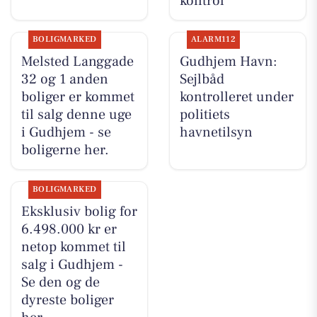
kontrol
BOLIGMARKED
ALARM112
Melsted Langgade
Gudhjem Havn:
32 og 1 anden
Sejlbåd
boliger er kommet
kontrolleret under
til salg denne uge
politiets
i Gudhjem - se
havnetilsyn
boligerne her.
BOLIGMARKED
Eksklusiv bolig for
6.498.000 kr er
netop kommet til
salg i Gudhjem -
Se den og de
dyreste boliger