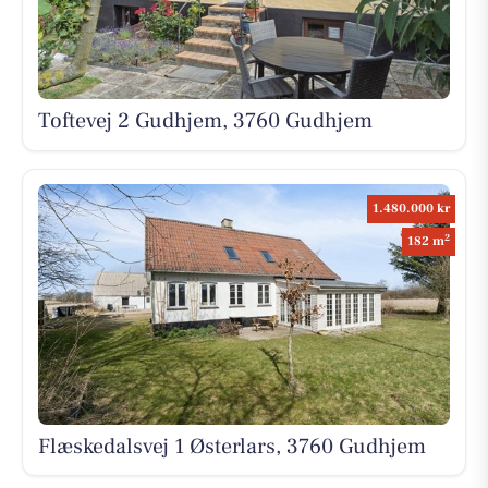
Toftevej 2 Gudhjem, 3760 Gudhjem
1.480.000 kr
2
182 m
Flæskedalsvej 1 Østerlars, 3760 Gudhjem