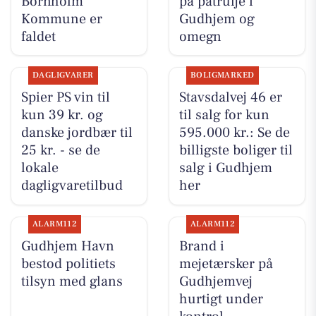
Bornholm
på patrulje i
Kommune er
Gudhjem og
faldet
omegn
DAGLIGVARER
BOLIGMARKED
Spier PS vin til
Stavsdalvej 46 er
kun 39 kr. og
til salg for kun
danske jordbær til
595.000 kr.: Se de
25 kr. - se de
billigste boliger til
lokale
salg i Gudhjem
dagligvaretilbud
her
ALARM112
ALARM112
Gudhjem Havn
Brand i
bestod politiets
mejetærsker på
tilsyn med glans
Gudhjemvej
hurtigt under