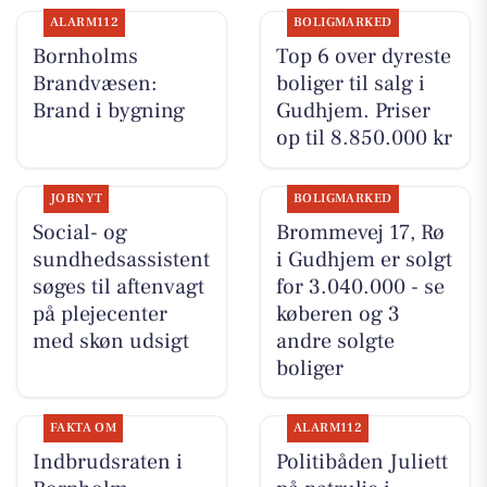
ALARM112
BOLIGMARKED
Bornholms
Top 6 over dyreste
Brandvæsen:
boliger til salg i
Brand i bygning
Gudhjem. Priser
op til 8.850.000 kr
JOBNYT
BOLIGMARKED
Social- og
Brommevej 17, Rø
sundhedsassistent
i Gudhjem er solgt
søges til aftenvagt
for 3.040.000 - se
på plejecenter
køberen og 3
med skøn udsigt
andre solgte
boliger
FAKTA OM
ALARM112
Indbrudsraten i
Politibåden Juliett