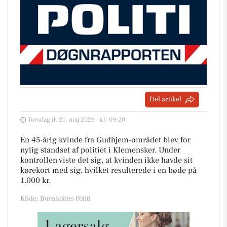
Del artikel
Torsdag d. 21. maj 2026 - kl. 09:20
En 45-årig kvinde fra Gudhjem-området blev for
nylig standset af politiet i Klemensker. Under
kontrollen viste det sig, at kvinden ikke havde sit
kørekort med sig, hvilket resulterede i en bøde på
1.000 kr.
Kilde: Bornholms Politi