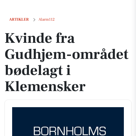
Kvinde fra Gudhjem-området bødelagt i Klemensker
ARTIKLER
Alarm112
Kvinde fra
Gudhjem-området
bødelagt i
Klemensker