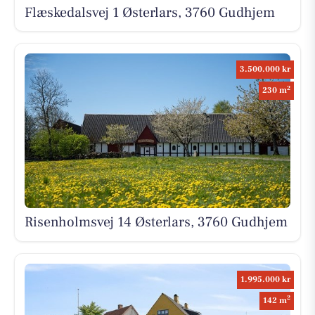
Flæskedalsvej 1 Østerlars, 3760 Gudhjem
3.500.000 kr
2
230 m
Risenholmsvej 14 Østerlars, 3760 Gudhjem
1.995.000 kr
2
142 m