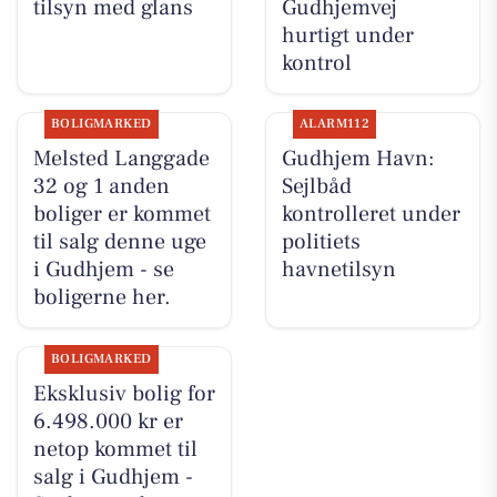
tilsyn med glans
Gudhjemvej
hurtigt under
kontrol
BOLIGMARKED
ALARM112
Melsted Langgade
Gudhjem Havn:
32 og 1 anden
Sejlbåd
boliger er kommet
kontrolleret under
til salg denne uge
politiets
i Gudhjem - se
havnetilsyn
boligerne her.
BOLIGMARKED
Eksklusiv bolig for
6.498.000 kr er
netop kommet til
salg i Gudhjem -