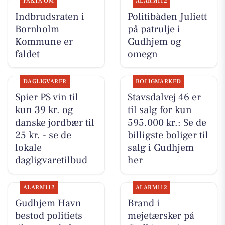
FAKTA OM
ALARM112
Indbrudsraten i
Politibåden Juliett
Bornholm
på patrulje i
Kommune er
Gudhjem og
faldet
omegn
DAGLIGVARER
BOLIGMARKED
Spier PS vin til
Stavsdalvej 46 er
kun 39 kr. og
til salg for kun
danske jordbær til
595.000 kr.: Se de
25 kr. - se de
billigste boliger til
lokale
salg i Gudhjem
dagligvaretilbud
her
ALARM112
ALARM112
Gudhjem Havn
Brand i
bestod politiets
mejetærsker på