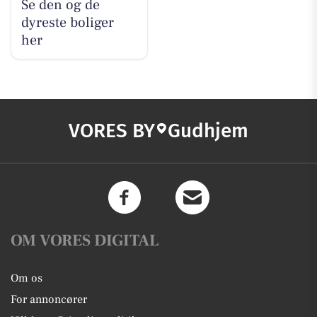
Se den og de
dyreste boliger
her
VORES BY
Gudhjem
OM VORES DIGITAL
Om os
For annoncører