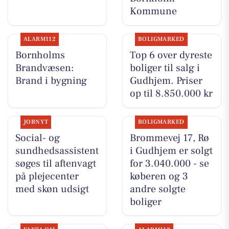
Kommune
ALARM112
BOLIGMARKED
Bornholms
Top 6 over dyreste
Brandvæsen:
boliger til salg i
Brand i bygning
Gudhjem. Priser
op til 8.850.000 kr
JOBNYT
BOLIGMARKED
Social- og
Brommevej 17, Rø
sundhedsassistent
i Gudhjem er solgt
søges til aftenvagt
for 3.040.000 - se
på plejecenter
køberen og 3
med skøn udsigt
andre solgte
boliger