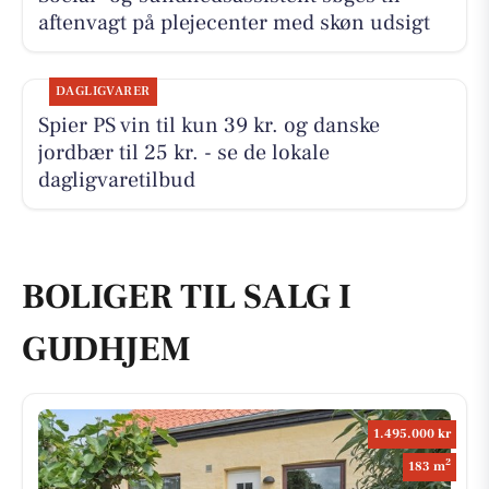
aftenvagt på plejecenter med skøn udsigt
DAGLIGVARER
Spier PS vin til kun 39 kr. og danske
jordbær til 25 kr. - se de lokale
dagligvaretilbud
BOLIGER TIL SALG I
GUDHJEM
1.495.000 kr
2
183 m