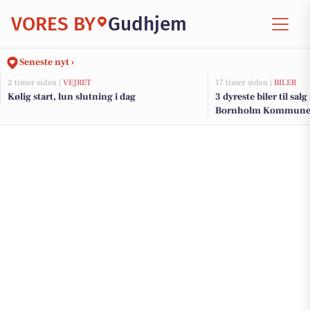
VORES BY
Gudhjem
Seneste nyt ›
2 timer siden |
VEJRET
17 timer siden |
BILER
Kølig start, lun slutning i dag
3 dyreste biler til sal
Bornholm Kommun