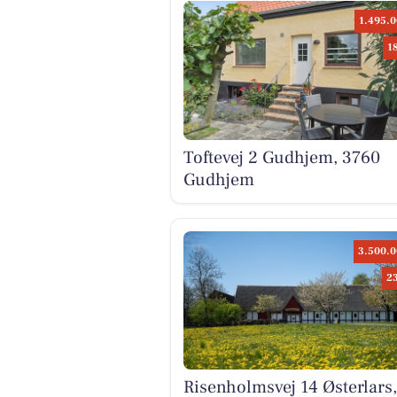
1.495.0
1
Toftevej 2 Gudhjem, 3760
Gudhjem
3.500.0
2
Risenholmsvej 14 Østerlars,