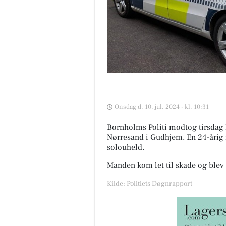
Onsdag d. 10. jul. 2024 - kl. 10:31
Bornholms Politi modtog tirsdag 
Nørresand i Gudhjem. En 24-årig 
solouheld.
Manden kom let til skade og blev 
Kilde: Politiets Døgnrapport