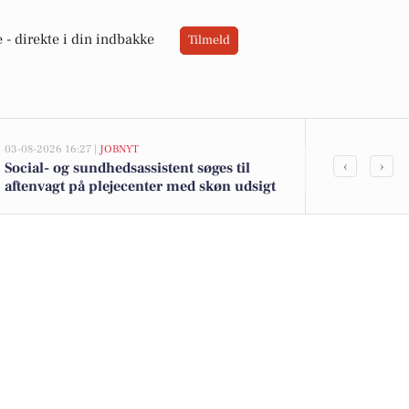
 -
direkte i din indbakke
Tilmeld
03-08-2026 16:27 |
JOBNYT
02-08-2026 16:05
‹
›
Social- og sundhedsassistent søges til
Spier PS vin 
aftenvagt på plejecenter med skøn udsigt
jordbær til 2
dagligvareti