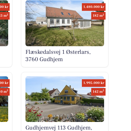
00 kr
1.480.000 kr
2
2
83 m
182 m
Flæskedalsvej 1 Østerlars,
3760 Gudhjem
00 kr
1.995.000 kr
2
2
30 m
142 m
Gudhjemvej 113 Gudhjem,