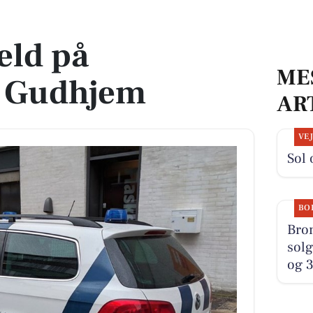
em
eld på
ME
i Gudhjem
AR
VE
Sol 
BO
Bro
solg
og 3