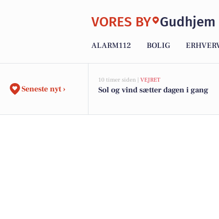
VORES BY
Gudhjem
ALARM112
BOLIG
ERHVER
10 timer siden |
VEJRET
Seneste nyt ›
Sol og vind sætter dagen i gang