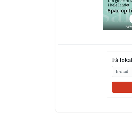
Få loka
Email