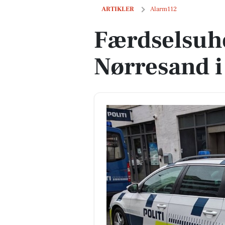
Færdselsuheld på Nørresand i Gudhj
ARTIKLER
Alarm112
Færdselsuh
Nørresand 