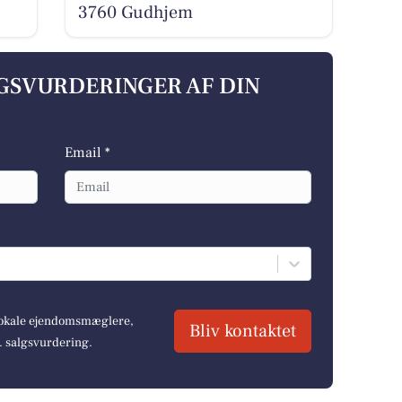
3760 Gudhjem
LGSVURDERINGER AF DIN
Email *
 lokale ejendomsmæglere,
Bliv kontaktet
r. salgsvurdering.