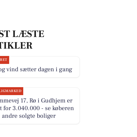
ST LÆSTE
TIKLER
JRET
og vind sætter dagen i gang
LIGMARKED
mmevej 17, Rø i Gudhjem er
t for 3.040.000 - se køberen
 andre solgte boliger