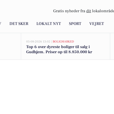
Gratis nyheder fra
dit
lokalområde
V
DET SKER
LOKALT NYT
SPORT
VEJRET
05-08-2026 13:02 |
BOLIGMARKED
Top 6 over dyreste boliger til salg i
Gudhjem. Priser op til 8.850.000 kr