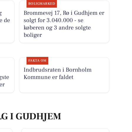
BOLIGMARKED
g
Brommevej 17, Rø i Gudhjem er
se de
solgt for 3.040.000 - se
køberen og 3 andre solgte
boliger
FAKTA OM
Indbrudsraten i Bornholm
gste
Kommune er faldet
er
LG I GUDHJEM